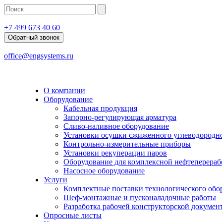
+7 499 673 40 60
Обратный звонок
office@engsystems.ru
О компании
Оборудование
Кабельная продукция
Запорно‑регулирующая арматура
Сливо‑наливное оборудование
Установки осушки сжиженного углеводородно
Контрольно‑измерительные приборы
Установки рекуперации паров
Оборудование для комплексной нефтеперераб
Насосное оборудование
Услуги
Комплектные поставки технологического обо
Шеф‑монтажные и пусконаладочные работы
Разработка рабочей конструкторской докумен
Опросные листы