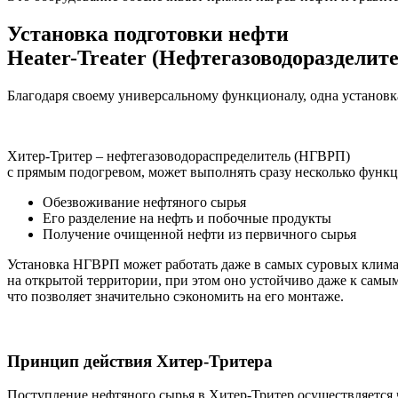
Установка подготовки нефти
Heater-Treater (Нефтегазоводо­разделит
Благодаря своему универсальному функционалу, одна установк
Хитер-Тритер – нефтегазоводораспределитель (НГВРП)
с прямым подогревом, может выполнять сразу несколько функц
Обезвоживание нефтяного сырья
Его разделение на нефть и побочные продукты
Получение очищенной нефти из первичного сырья
Установка НГВРП может работать даже в самых суровых климати
на открытой территории, при этом оно устойчиво даже к самым
что позволяет значительно сэкономить на его монтаже.
Принцип действия Хитер-Тритера
Поступление нефтяного сырья в Хитер-Тритер осуществляется ч