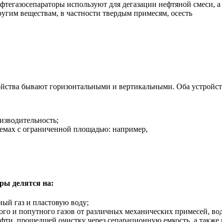
фтегазосепараторы используют для дегазации нефтяной смеси, а 
ругим веществам, в частности твердым примесям, осесть
йства бывают горизонтальными и вертикальными. Оба устройст
изводительность;
емах с ограниченной площадью: например,
ры делятся на:
ный газ и пластовую воду;
ого и попутного газов от различных механических примесей, вод
ефти, прошедшей очистку через сепарационную емкость, а также