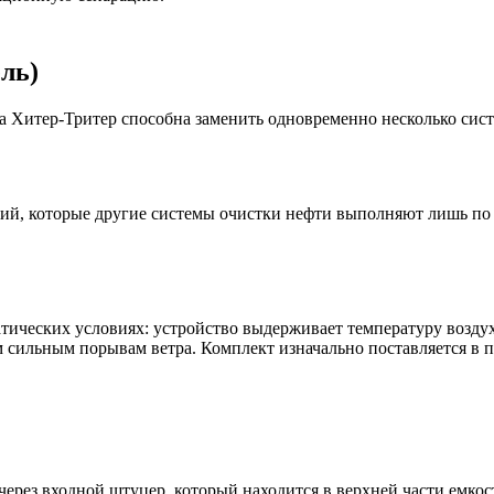
ель)
а Хитер-Тритер способна заменить одновременно несколько сист
ий, которые другие системы очистки нефти выполняют лишь по 
ческих условиях: устройство выдерживает температуру воздуха 
 сильным порывам ветра. Комплект изначально поставляется в п
ерез входной штуцер, который находится в верхней части емкост