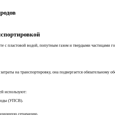
ородов
нспортировкой
сте с пластовой водой, попутным газом и твердыми частицами г
затраты на транспортировку, она подвергается обязательному о
ей используют:
воды (УПСВ).
тационную сепарацию.