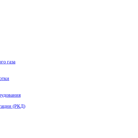
го газа
отки
рудования
тации (РКД)