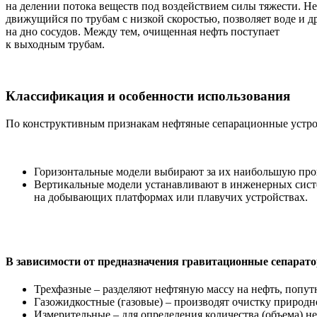
на делении потока веществ под воздействием силы тяжести. Не
движущийся по трубам с низкой скоростью, позволяет воде и д
на дно сосудов. Между тем, очищенная нефть поступает
к выходным трубам.
Классификация и особенности использования
По конструктивным признакам нефтяные сепарационные устро
Горизонтальные модели выбирают за их наибольшую про
Вертикальные модели устанавливают в инженерных сист
на добывающих платформах или плавучих устройствах.
В зависимости от предназначения гравитационные сепарато
Трехфазные – разделяют нефтяную массу на нефть, попут
Газожидкостные (газовые) – производят очистку природн
Измерительные – для определения количества (объема) н