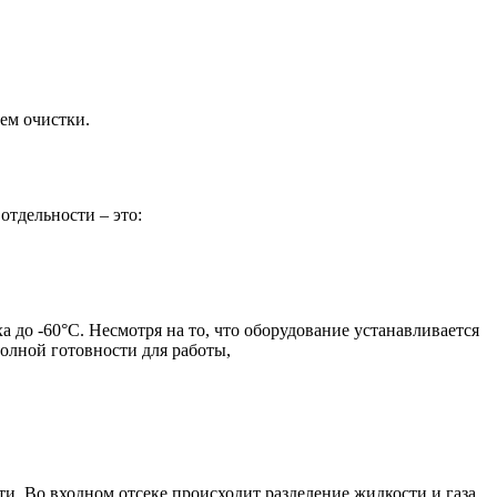
ем очистки.
отдельности – это:
до -60°C. Несмотря на то, что оборудование устанавливается
олной готовности для работы,
и. Во входном отсеке происходит разделение жидкости и газа.