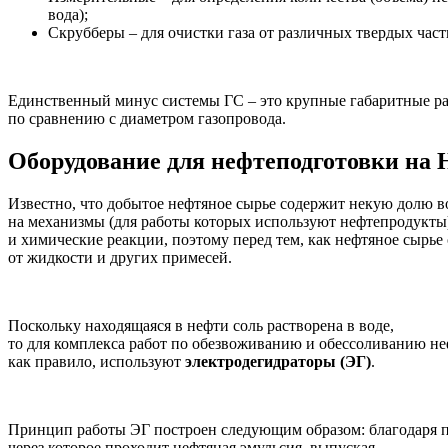
вода);
Скрубберы – для очистки газа от различных твердых час
Единственный минус системы ГС – это крупные габаритные ра
по сравнению с диаметром газопровода.
Оборудование для нефтеподготовки на
Известно, что добытое нефтяное сырье содержит некую долю во
на механизмы (для работы которых используют нефтепродукты)
и химические реакции, поэтому перед тем, как нефтяное сырье 
от жидкости и других примесей.
Поскольку находящаяся в нефти соль растворена в воде,
то для комплекса работ по обезвоживанию и обессоливанию н
как правило, используют
электродегидраторы (ЭГ)
.
Принцип работы ЭГ построен следующим образом: благодаря пе
через которое проходит нефтяная эмульсия, выпуская