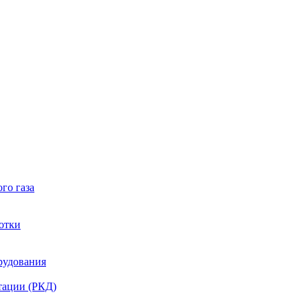
го газа
отки
рудования
тации (РКД)